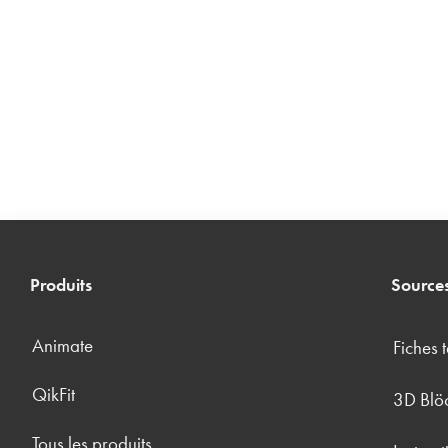
Produits
Source
Animate
Fiches 
QikFit
3D Blö
Tous les produits