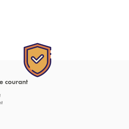
e courant
t
nt