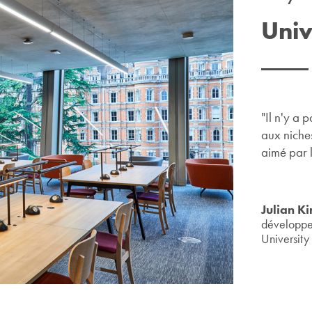
Univ
"Il n'y a 
aux niches
aimé par l
Julian K
développe
University