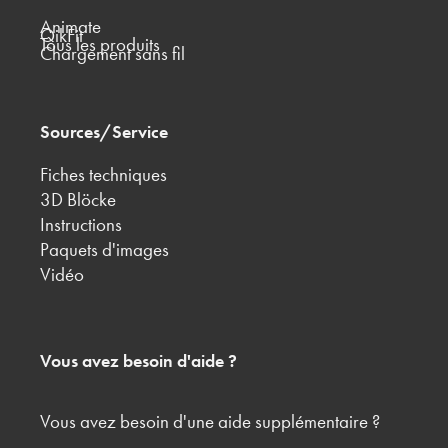
Animate
QikFit
Tous les produits
Chargement sans fil
Sources/Service
Fiches techniques
3D Blöcke
Instructions
Paquets d'images
Vidéo
Vous avez besoin d'aide ?
Vous avez besoin d'une aide supplémentaire ?