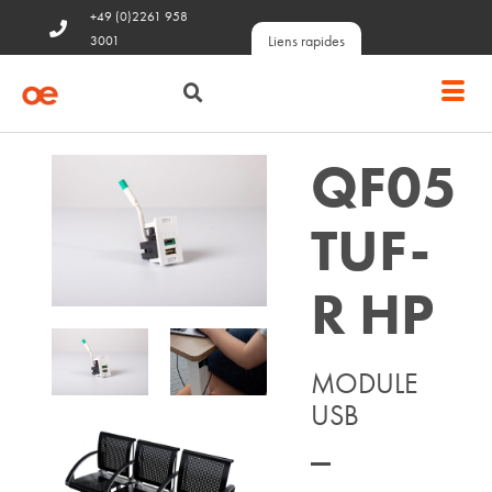
+49 (0)2261 958
Liens rapides
3001
QF05
TUF-
R HP
MODULE
USB