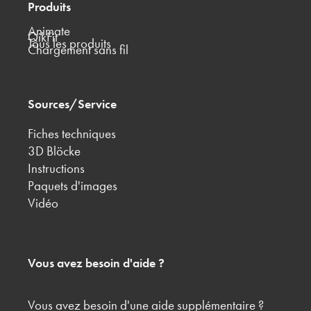
Produits
Animate
QikFit
Tous les produits
Chargement sans fil
Sources/Service
Fiches techniques
3D Blöcke
Instructions
Paquets d'images
Vidéo
Vous avez besoin d'aide ?
Vous avez besoin d'une aide supplémentaire ?