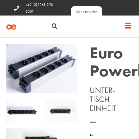
+49 (0)2261 958
Liens rapides
3001
Euro
Power
UNTER-
TISCH
EINHEIT