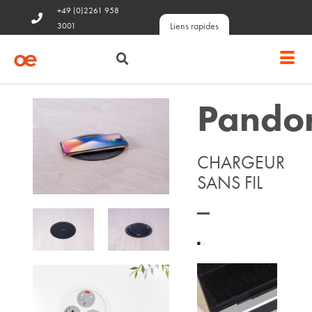
+49 (0)2261 958
Liens rapides
3001
Pando
CHARGEUR
SANS FIL