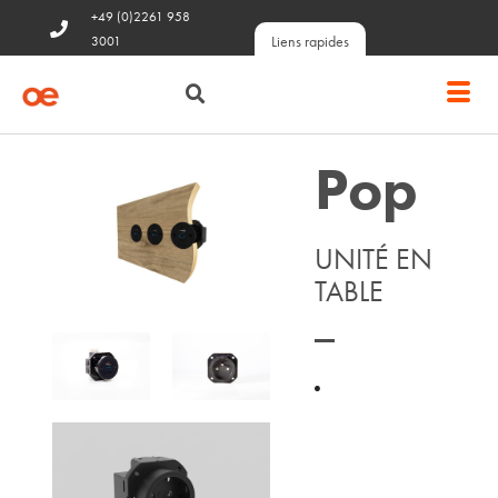
+49 (0)2261 958
Liens rapides
3001
Pop
UNITÉ EN
TABLE