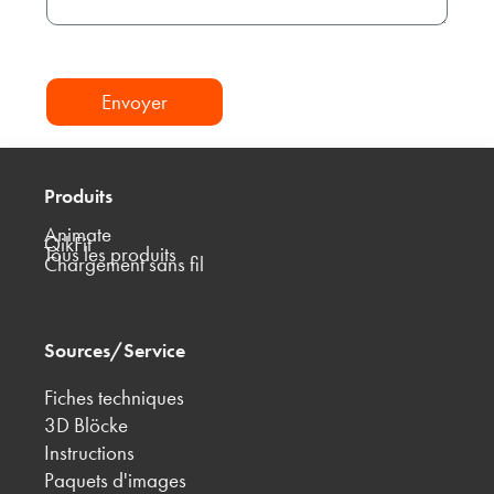
Envoyer
Produits
Animate
QikFit
Tous les produits
Chargement sans fil
Sources/Service
Fiches techniques
3D Blöcke
Instructions
Paquets d'images