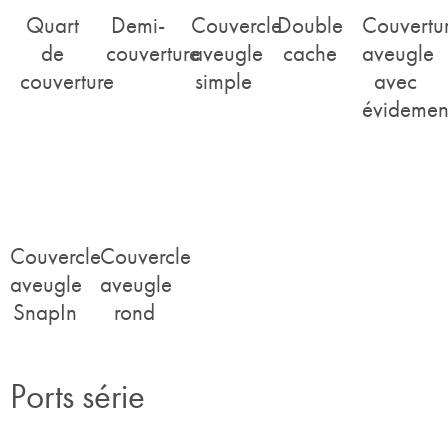
de
couverture
aveugle
cache
aveugle
couverture
simple
avec
évidemen
Couvercle
Couvercle
aveugle
aveugle
SnapIn
rond
Ports série