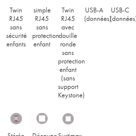
Twin
simple
Twin
USB-A
USB-C
RJ45
RJ45
RJ45
(données)
(données
sans
sans
avec
sécurité
protection
douille
enfants
enfant
ronde
sans
protection
enfant
(sans
support
Keystone)
Stéréo
Découpe
Systimax