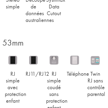
simple
de
Data
données
Cutout
australiennes
53mm
RJ
RJ11/RJ12
RJ
Téléphone
Twin
simple
simple
RJ sans
avec
coudé
contrôle
protection
sans
parental
enfant
protection
enfant