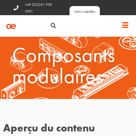
+49 (0)2261 958
Liens rapides
3001
Composants
modulaires
Aperçu du contenu