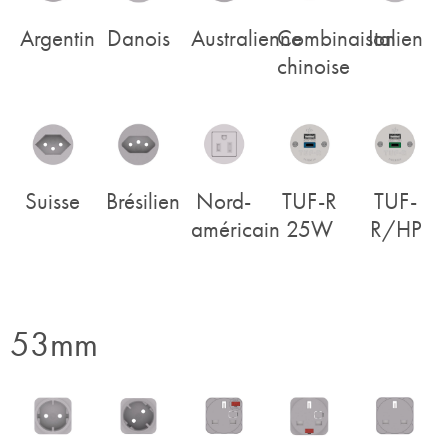
Argentin
Danois
Australienne
Combinaison
Italien
chinoise
Suisse
Brésilien
Nord-
TUF-R
TUF-
américain
25W
R/HP
53mm