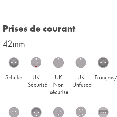
Prises de courant
42mm
Schuko
UK
UK
UK
Français
Sécurisé
Non
Unfused
sécurisé