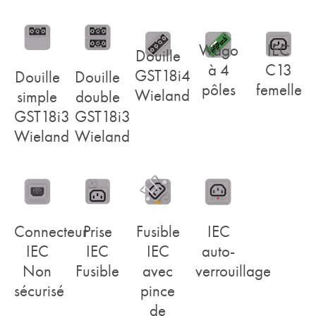
Wago
IEC
Douille
à 4
C13
GST18i4
Douille
Douille
pôles
femelle
Wieland
simple
double
GST18i3
GST18i3
Wieland
Wieland
Connecteur
Prise
Fusible
IEC
IEC
IEC
IEC
auto-
Non
Fusible
avec
verrouillage
sécurisé
pince
de