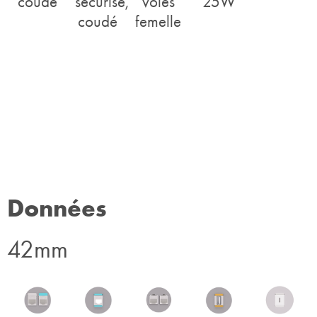
coudé
sécurisé,
voies
25W
coudé
femelle
Données
42mm