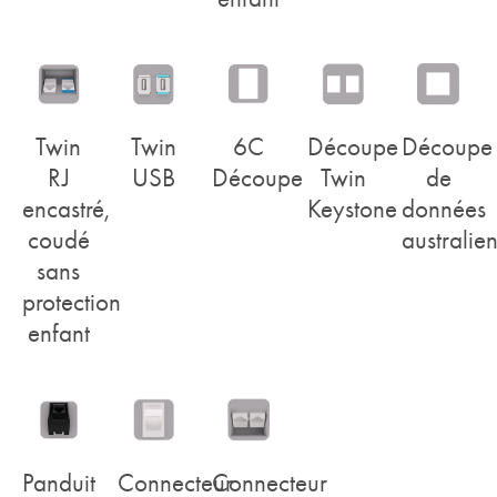
Twin
Twin
6C
Découpe
Découpe
RJ
USB
Découpe
Twin
de
encastré,
Keystone
données
coudé
australie
sans
protection
enfant
Panduit
Connecteur
Connecteur