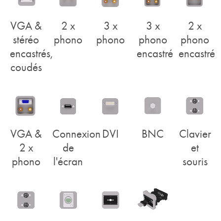
VGA &
2 x
3 x
3 x
2 x
stéréo
phono
phono
phono
phono
encastrés,
encastré
encastré
coudés
VGA &
Connexion
DVI
BNC
Clavier
2 x
de
et
phono
l'écran
souris