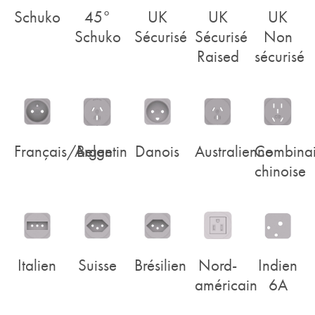
Schuko
45°
UK
UK
UK
Schuko
Sécurisé
Sécurisé
Non
Raised
sécurisé
Français/Belge
Argentin
Danois
Australienne
Combina
chinoise
Italien
Suisse
Brésilien
Nord-
Indien
américain
6A