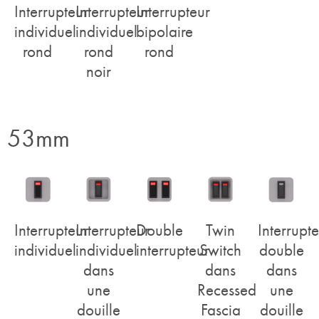
Interrupteur
Interrupteur
Interrupteur
individuel
individuel
bipolaire
rond
rond
rond
noir
53mm
Interrupteur
Interrupteur
Double
Twin
Interrupt
individuel
individuel
interrupteur
Switch
double
dans
dans
dans
une
Recessed
une
douille
Fascia
douille