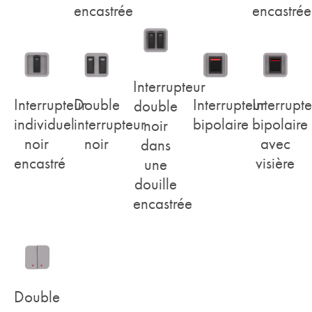
encastrée
encastrée
Interrupteur
Interrupteur
Double
Interrupteur
Interrupt
double
individuel
interrupteur
bipolaire
bipolaire
noir
noir
noir
avec
dans
encastré
visière
une
douille
encastrée
Double