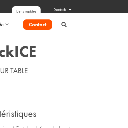
Deutsch
Liens rapides
Contact
de
ckICE
SUR TABLE
éristiques