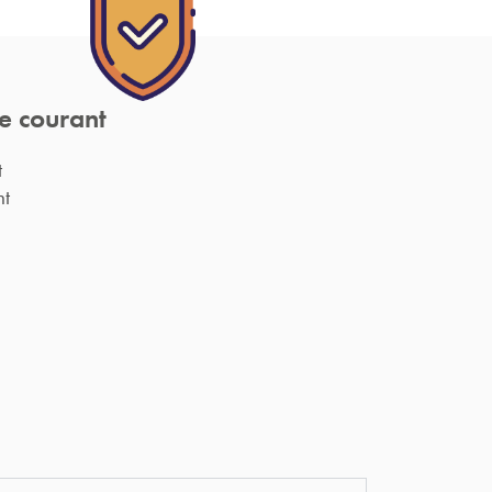
e courant
t
nt