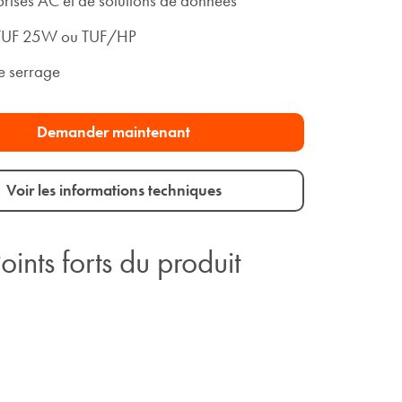
prises AC et de solutions de données
 TUF 25W ou TUF/HP
e serrage
Demander maintenant
Voir les informations techniques
oints forts du produit