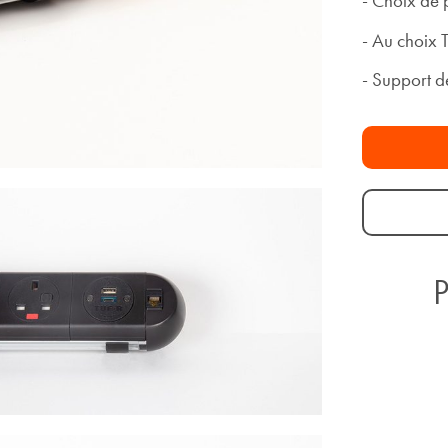
- Choix de 
- Au choix
- Support d
P