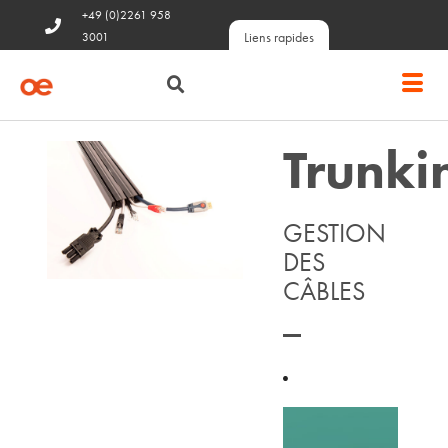
+49 (0)2261 958
Liens rapides
3001
Trunki
GESTION
DES
CÂBLES