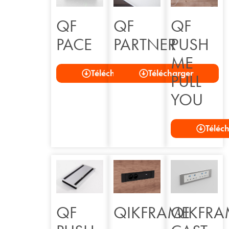
QF
QF
QF
PACE
PARTNER
PUSH
ME
Télécharger
Télécharger
PULL
YOU
Téléc
QIKFRAME
QIKFRA
QF