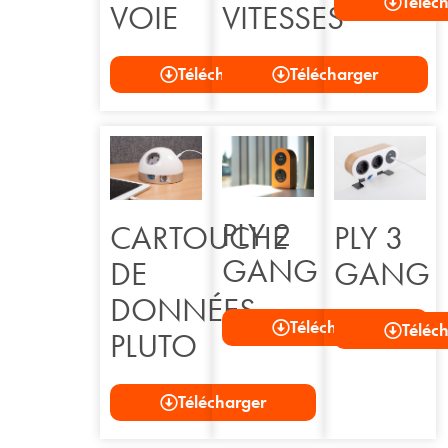
Téléc
VOIE
VITESSES
Télécharger
Télécharger
PLY 2
CARTOUCHE
PLY 3
GANG
DE
GANG
DONNÉES
Télécharger
Téléc
PLUTO
Télécharger