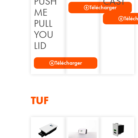
CAST
PUSH
Télécharger
ME
Téléc
PULL
YOU
LID
Télécharger
TUF