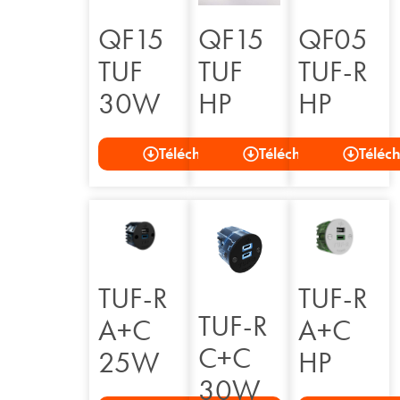
QF15
QF15
QF05
TUF
TUF
TUF-R
30W
HP
HP
Télécharger
Télécharger
Téléc
TUF-R
TUF-R
TUF-R
A+C
A+C
C+C
25W
HP
30W