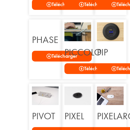
Télécharger
Télécharger
Téléc
PHASE
PICCOLO
PIP
Télécharger
Télécharger
Téléc
PIVOT
PIXEL
PIXELAR