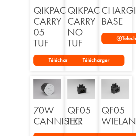
QIKPAC
QIKPAC
CHARG
CARRY
CARRY
BASE
05
NO
Téléc
TUF
TUF
Télécharger
Télécharger
70W
QF05
QF05
CANNISTER
IEC
WIELA