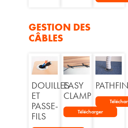
GESTION DES
CÂBLES
DOUILLES
EASY
PATHFI
ET
CLAMP
Télécha
PASSE-
Télécharger
FILS