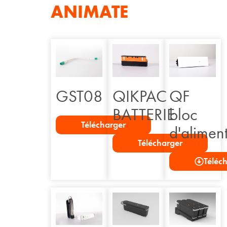
ANIMATE
QIKPAC
QF
GST08
BATTERIE
bloc
Télécharger
d'alimen
Télécharger
Téléc