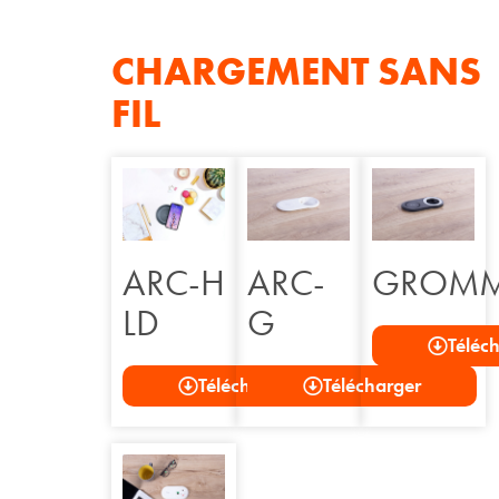
CHARGEMENT SANS
FIL
ARC-H
ARC-
GROMM
LD
G
Téléc
Télécharger
Télécharger