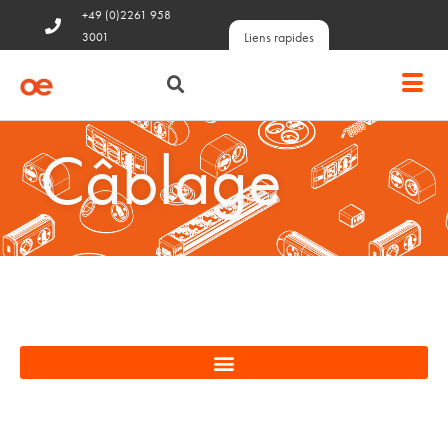
+49 (0)2261 958
Liens rapides
3001
Câblage