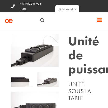
+49 (0)2261 958
Liens rapides
3001
Unité
de
puissa
UNITÉ
SOUS LA
TABLE