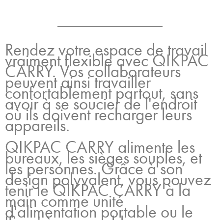
Rendez votre espace de travail
vraiment flexible avec QIKPAC
CARRY. Vos collaborateurs
peuvent ainsi travailler
confortablement partout, sans
avoir à se soucier de l'endroit
où ils doivent recharger leurs
appareils.
QIKPAC CARRY alimente les
bureaux, les sièges souples, et
les personnes. Grâce à son
design polyvalent, vous pouvez
tenir le QIKPAC CARRY à la
main comme unité
d'alimentation portable ou le