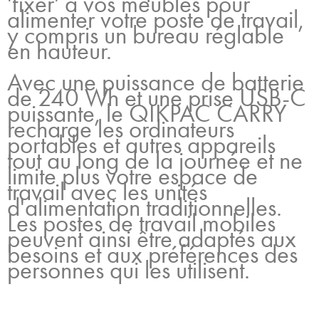
'fixer' à vos meubles pour
alimenter votre poste de travail,
y compris un bureau réglable
en hauteur.
Avec une puissance de batterie
de 240 Wh et une prise USB-C
puissante, le QIKPAC CARRY
recharge les ordinateurs
portables et autres appareils
tout au long de la journée et ne
limite plus votre espace de
travail avec les unités
d'alimentation traditionnelles.
Les postes de travail mobiles
peuvent ainsi être adaptés aux
besoins et aux préférences des
personnes qui les utilisent.