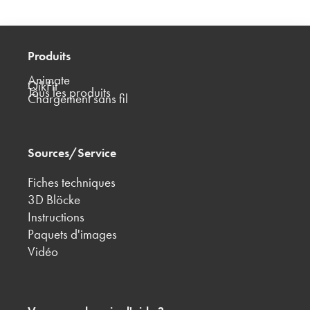
Produits
Animate
QikFit
Tous les produits
Chargement sans fil
Sources/Service
Fiches techniques
3D Blöcke
Instructions
Paquets d'images
Vidéo