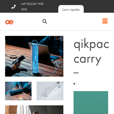
+49 (0)2261 958
Liens rapides
3001
qikpac
carry