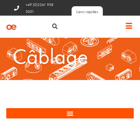
+49 (0)2261 958
Liens rapides
3001
Câblage