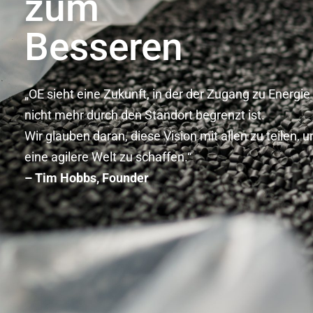
zum
Besseren
„OE sieht eine Zukunft, in der der Zugang zu Energie
nicht mehr durch den Standort begrenzt ist.
Wir glauben daran, diese Vision mit allen zu teilen, 
eine agilere Welt zu schaffen.“
– Tim Hobbs, Founder