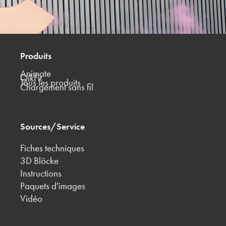
Produits
Animate
QikFit
Tous les produits
Chargement sans fil
Sources/Service
Fiches techniques
3D Blöcke
Instructions
Paquets d'images
Vidéo