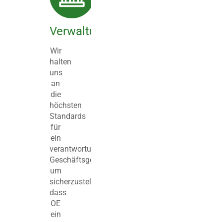
Verwaltung
Wir
halten
uns
an
die
höchsten
Standards
für
ein
verantwortungsbewusstes
Geschäftsgebaren,
um
sicherzustellen,
dass
OE
ein