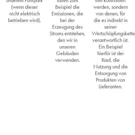
unserem Fuhrpark
fallen zum
ihm kontrolliert
(wenn dieser
Beispiel die
werden, sondern
nicht elektrisch
Emissionen, die
von denen, für
betrieben wird).
bei der
die es indirekt in
Erzeugung des
seiner
Stroms entstehen,
Wertschöpfungskett
den wir in
verantwortlich ist.
unseren
Ein Beispiel
Gebäuden
hierfür ist der
verwenden.
Kauf, die
Nutzung und die
Entsorgung von
Produkten von
Lieferanten.