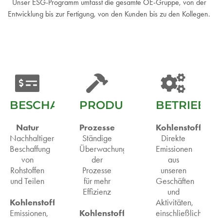
Unser ESG-Programm umfasst die gesamte OE-Gruppe, von der
Entwicklung bis zur Fertigung, von den Kunden bis zu den Kollegen.
BESCHAFFUNG
PRODUKTION
BETRIEB
Natur
Prozesse
Kohlenstoff
Nachhaltigere
Ständige
Direkte
Beschaffung
Überwachung
Emissionen
von
der
aus
Rohstoffen
Prozesse
unseren
und Teilen
für mehr
Geschäften
Effizienz
und
Kohlenstoff
Aktivitäten,
Kohlenstoff
Emissionen,
einschließlich