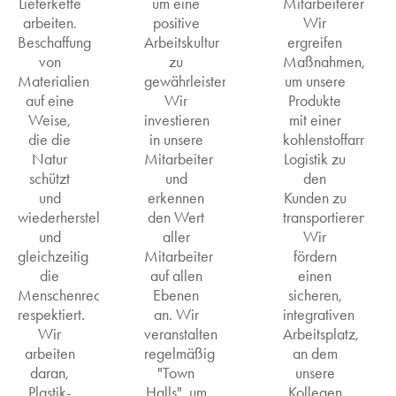
Lieferkette
um eine
Mitarbeiterentwic
arbeiten.
positive
Wir
Beschaffung
Arbeitskultur
ergreifen
von
zu
Maßnahmen,
Materialien
gewährleisten.
um unsere
auf eine
Wir
Produkte
Weise,
investieren
mit einer
die die
in unsere
kohlenstoffarmen
Natur
Mitarbeiter
Logistik zu
schützt
und
den
und
erkennen
Kunden zu
wiederherstellt
den Wert
transportieren.
und
aller
Wir
gleichzeitig
Mitarbeiter
fördern
die
auf allen
einen
Menschenrechte
Ebenen
sicheren,
respektiert.
an. Wir
integrativen
Wir
veranstalten
Arbeitsplatz,
arbeiten
regelmäßig
an dem
daran,
"Town
unsere
Plastik-
Halls", um
Kollegen