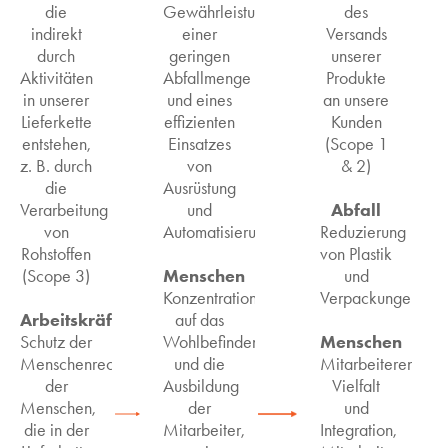
die
Gewährleistung
des
indirekt
einer
Versands
durch
geringen
unserer
Aktivitäten
Abfallmenge
Produkte
in unserer
und eines
an unsere
Lieferkette
effizienten
Kunden
entstehen,
Einsatzes
(Scope 1
z. B. durch
von
& 2)
die
Ausrüstung
Abfall
Verarbeitung
und
von
Automatisierung
Reduzierung
Rohstoffen
von Plastik
Menschen
(Scope 3)
und
Konzentration
Verpackungen
Arbeitskräfte
auf das
Menschen
Schutz der
Wohlbefinden
Menschenrechte
und die
Mitarbeiterengag
der
Ausbildung
Vielfalt
Menschen,
der
und
die in der
Mitarbeiter,
Integration,