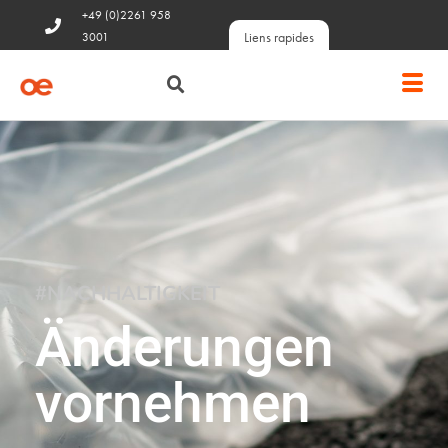
+49 (0)2261 958
Liens rapides
3001
#NACHHALTIGKEIT
Änderungen
vornehmen