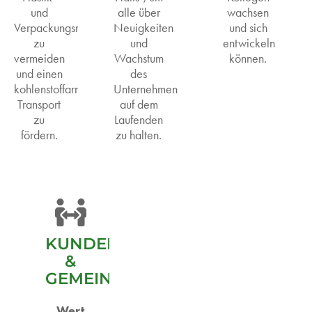
und
alle über
wachsen
Verpackungsmüll
Neuigkeiten
und sich
zu
und
entwickeln
vermeiden
Wachstum
können.
und einen
des
kohlenstoffarmen
Unternehmens
Transport
auf dem
zu
Laufenden
fördern.
zu halten.
KUNDEN
&
GEMEINSCHAFT
Wert