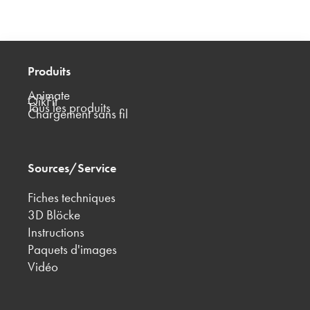
Produits
Animate
QikFit
Tous les produits
Chargement sans fil
Sources/Service
Fiches techniques
3D Blöcke
Instructions
Paquets d'images
Vidéo