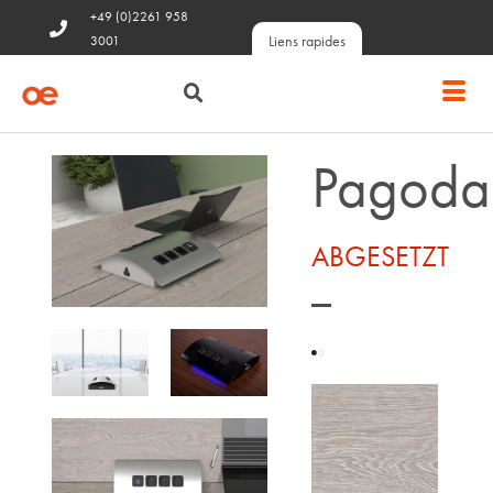
+49 (0)2261 958
Liens rapides
3001
Pagoda
ABGESETZT