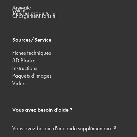
Animate
QikFit
Tous les produits
Chargement sans fil
Sources/Service
Fiches techniques
3D Blöcke
Instructions
Paquets d'images
Vidéo
Vous avez besoin d'aide ?
Vous avez besoin d'une aide supplémentaire ?