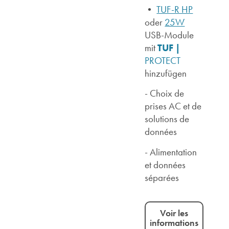
•
TUF-R HP
oder
25W
USB-Module
TUF |
mit
PROTECT
hinzufügen
- Choix de
prises AC et de
solutions de
données
- Alimentation
et données
séparées
Voir les
informations