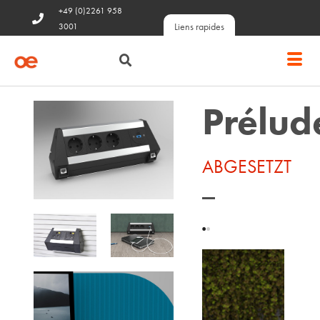
+49 (0)2261 958
Liens rapides
3001
Prélud
ABGESETZT