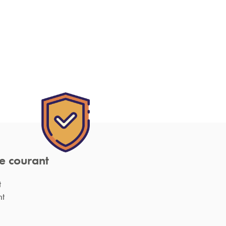
e courant
t
nt