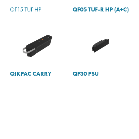
QF05 TUF-R HP (A+C)
QF15 TUF HP
QIKPAC CARRY
QF30 PSU