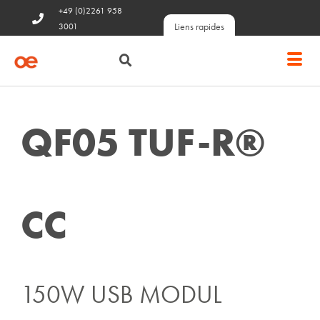
+49 (0)2261 958
Liens rapides
3001
QF05 TUF-R®
CC
150W USB MODUL