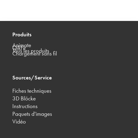
Produits
Animate
QikFit
Tous les produits
Chargement sans fil
Sources/Service
Fiches techniques
3D Blöcke
Instructions
Paquets d'images
Vidéo