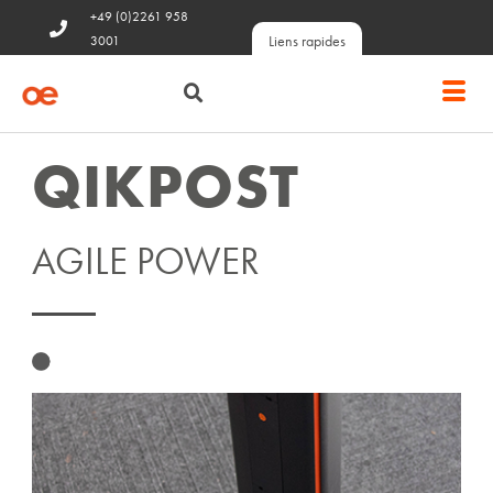
+49 (0)2261 958
Liens rapides
3001
QIKPOST
AGILE POWER