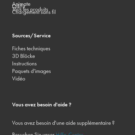
Animate
QikFit
Tous les produits
Chargement sans fil
Sources/Service
Fiches techniques
3D Blöcke
Instructions
Paquets d'images
Vidéo
Vous avez besoin d'aide ?
Vous avez besoin d'une aide supplémentaire ?
Besuchen Sie unser
Hilfe-Center