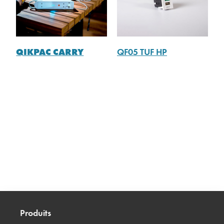
QIKPAC CARRY
QF05 TUF HP
Produits