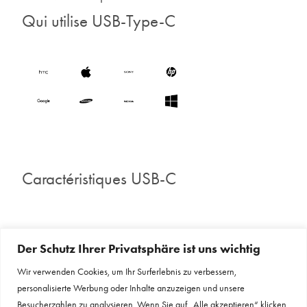
Qui utilise USB-Type-C
Caractéristiques USB-C
Design
Simple
Les
Jusqu'à
Der Schutz Ihrer Privatsphäre ist uns wichtig
étroit
&
normes
20
facile
USB
fois
Wir verwenden Cookies, um Ihr Surferlebnis zu verbessern,
à
nous
plus
personalisierte Werbung oder Inhalte anzuzeigen und unsere
utiliser
assurent
de
Besucherzahlen zu analysieren. Wenn Sie auf „Alle akzeptieren“ klicken,