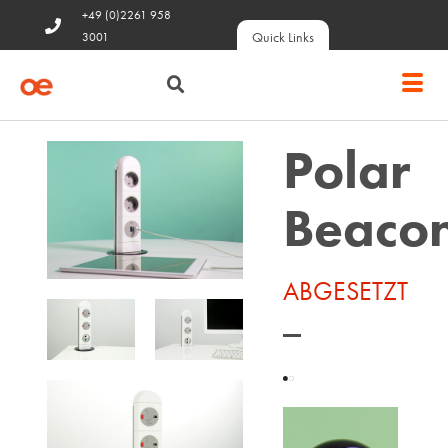
+49 (0)2261 958
Quick Links
3001
Polar
Beaco
ABGESETZT