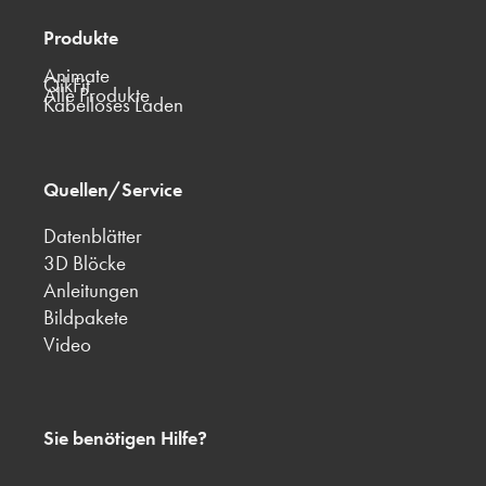
Produkte
Animate
QikFit
Alle Produkte
Kabelloses Laden
Quellen/Service
Datenblätter
3D Blöcke
Anleitungen
Bildpakete
Video
Sie benötigen Hilfe?