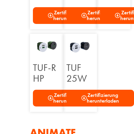
Zertifizierung
Zertifizierung
Zerti
herunterladen
herunterladen
herun
TUF-R
TUF
HP
25W
Zertifizierung
Zertifizierung
herunterladen
herunterladen
ANIMATE