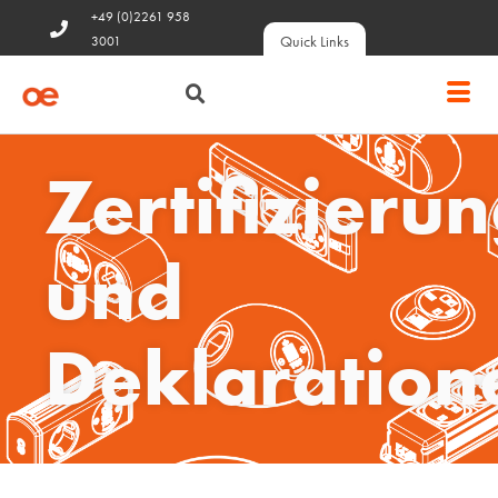
+49 (0)2261 958
Quick Links
3001
Zertifizieru
und
Deklaration