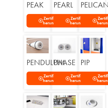
PEAK
PEARL
PELICA
Zertifizierung
Zertifizierung
Zerti
herunterladen
herunterladen
herun
PENDULUM
PHASE
PIP
Zertifizierung
Zertifizierung
Zerti
herunterladen
herunterladen
herun