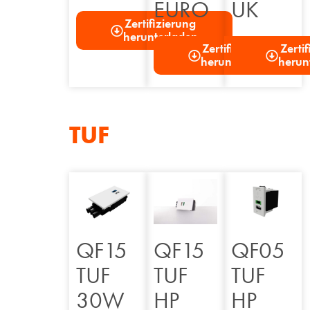
EURO
UK
Zertifizierung
herunterladen
Zertifizierung
Zerti
herunterladen
herun
TUF
QF15
QF15
QF05
TUF
TUF
TUF
30W
HP
HP