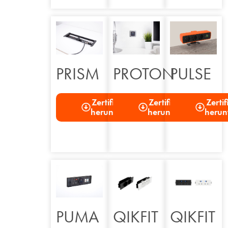
PRISM
PROTON
PULSE
Zertifizierung
Zertifizierung
Zerti
herunterladen
herunterladen
herun
PUMA
QIKFIT
QIKFIT