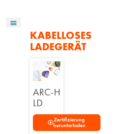
KABELLOSES
ISO Zertifizierungen
CE Deklarationen
LADEGERÄT
ARC-H
LD
Zertifizierung
herunterladen