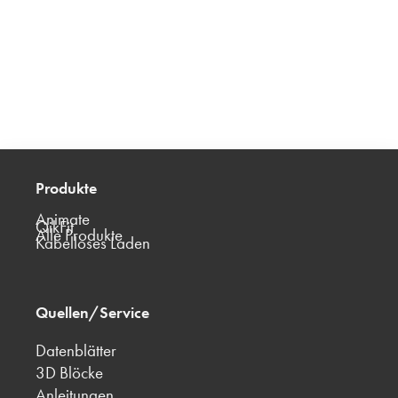
Produkte
Animate
QikFit
Alle Produkte
Kabelloses Laden
Quellen/Service
Datenblätter
3D Blöcke
Anleitungen