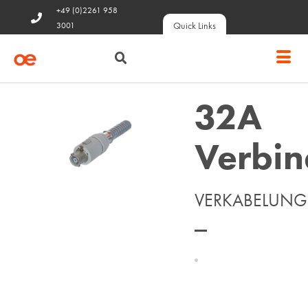
+49 (0)2261 958
Quick Links
3001
32A
Verbin
VERKABELUNG