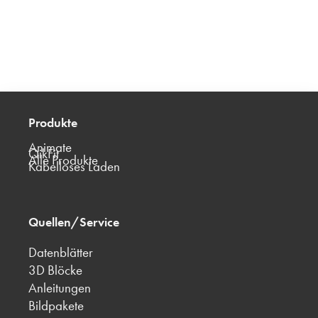
Produkte
Animate
QikFit
Alle Produkte
Kabelloses Laden
Quellen/Service
Datenblätter
3D Blöcke
Anleitungen
Bildpakete