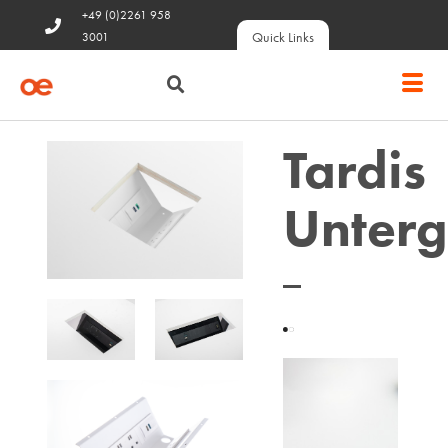
+49 (0)2261 958
Quick Links
3001
Tardis
Unterg