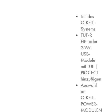
Teil des
QIKFIT-
Systems
TUF-R
HP- oder
25W-
USB-
Module
mit TUF |
PROTECT
hinzufügen
Auswahl
an
QIKFIT-
POWER-
MODULEN