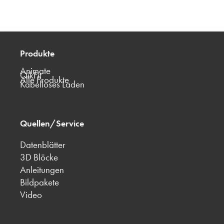
Produkte
Animate
QikFit
Alle Produkte
Kabelloses Laden
Quellen/Service
Datenblätter
3D Blöcke
Anleitungen
Bildpakete
Video