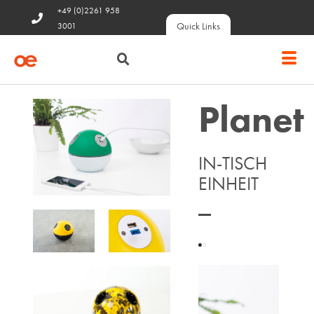
+49 (0)2261 958
Quick Links
3001
Planet
IN-TISCH
EINHEIT