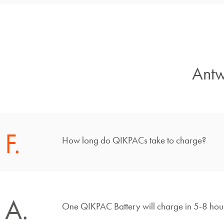
Antw
F.
How long do QIKPACs take to charge?
A.
One QIKPAC Battery will charge in 5-8 hours