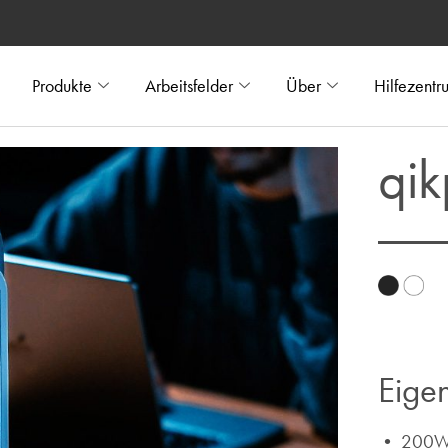
Produkte
Arbeitsfelder
Über
Hilfezentr
qik
Eigen
•
200Wh