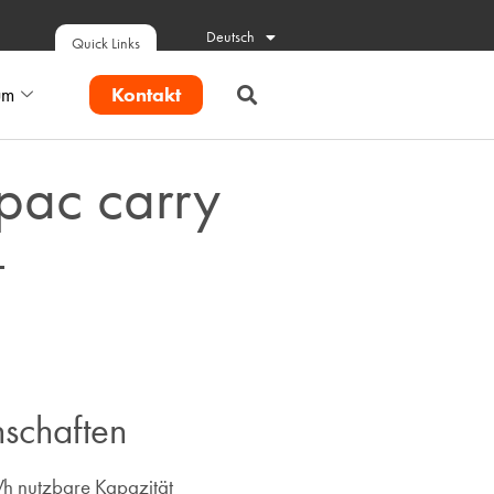
Deutsch
Quick Links
Kontakt
um
pac carry
schaften ​
 nutzbare Kapazität