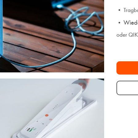
•
Tragba
Wiede
•
oder QI