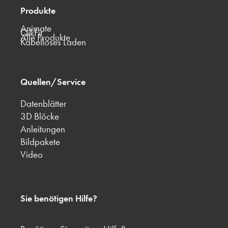
Produkte
Animate
QikFit
Alle Produkte
Kabelloses Laden
Quellen/Service
Datenblätter
3D Blöcke
Anleitungen
Bildpakete
Video
Sie benötigen Hilfe?