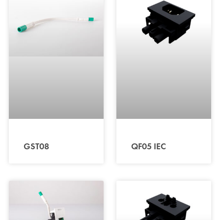
GST08
QF05 IEC