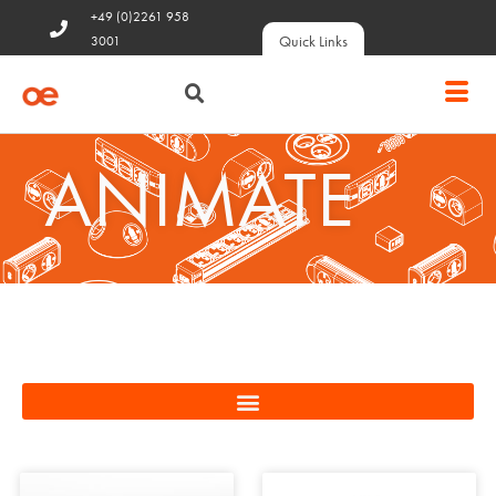
+49 (0)2261 958
Quick Links
3001
ANIMATE