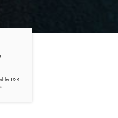
sibler USB-
s