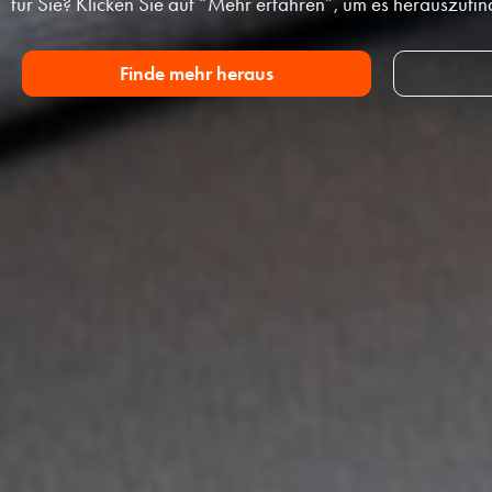
für Sie? Klicken Sie auf “Mehr erfahren”, um es herauszufin
Finde mehr heraus