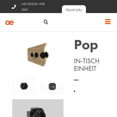
+49 (0)2261 958
Quick Links
3001
Pop
IN-TISCH
EINHEIT