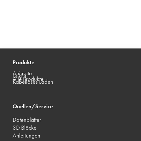
Produkte
Animate
QikFit
Alle Produkte
Kabelloses Laden
Quellen/Service
Datenblätter
3D Blöcke
Anleitungen