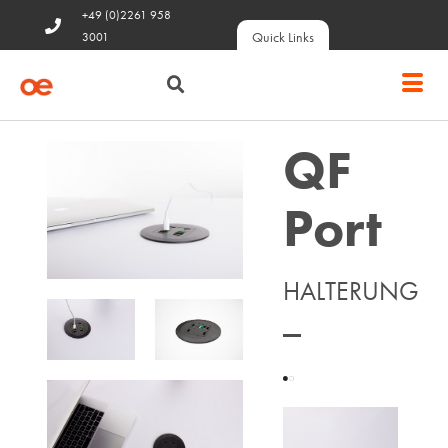
+49 (0)2261 958
Quick Links
3001
QF
Port
HALTERUNG