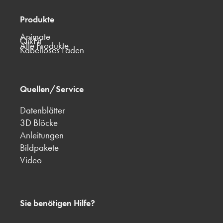
Produkte
Animate
QikFit
Alle Produkte
Kabelloses Laden
Quellen/Service
Datenblätter
3D Blöcke
Anleitungen
Bildpakete
Video
Sie benötigen Hilfe?