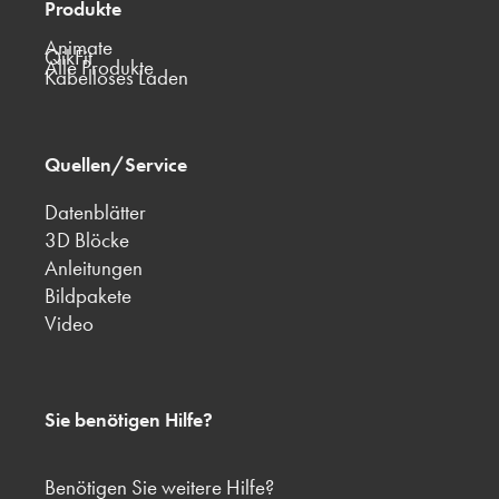
Produkte
Animate
QikFit
Alle Produkte
Kabelloses Laden
Quellen/Service
Datenblätter
3D Blöcke
Anleitungen
Bildpakete
Video
Sie benötigen Hilfe?
Benötigen Sie weitere Hilfe?