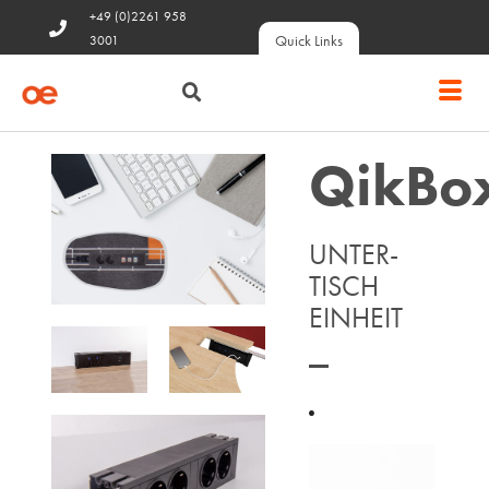
+49 (0)2261 958
Quick Links
3001
QikBo
UNTER-
TISCH
EINHEIT