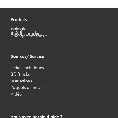
Produits
Animate
QikFit
Tous les produits
Chargement sans fil
Sources/Service
Fiches techniques
3D Blöcke
Instructions
Paquets d'images
Vidéo
Vous avez besoin d'aide ?