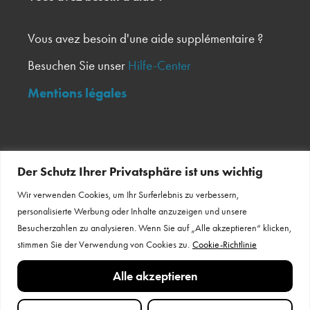
Vous avez besoin d'une aide supplémentaire ?
Besuchen Sie unser
Hilfe-Center
Mentions légales
Inscrivez-vous à notre newsletter
Der Schutz Ihrer Privatsphäre ist uns wichtig
Wir verwenden Cookies, um Ihr Surferlebnis zu verbessern,
Bulletin d'information
personalisierte Werbung oder Inhalte anzuzeigen und unsere
Besucherzahlen zu analysieren. Wenn Sie auf „Alle akzeptieren“ klicken,
stimmen Sie der Verwendung von Cookies zu.
Cookie-Richtlinie
Restez en contact
Alle akzeptieren