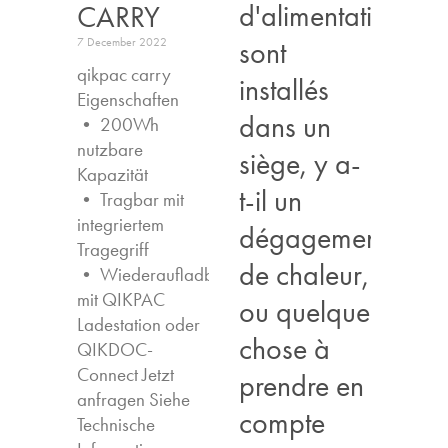
d'alimentation
CARRY
sont
7 December 2022
qikpac carry
installés
Eigenschaften ​
dans un
• 200Wh
nutzbare
siège, y a-
Kapazität
t-il un
• Tragbar mit
integriertem
dégagement
Tragegriff
de chaleur,
• Wiederaufladbar
mit QIKPAC
ou quelque
Ladestation oder
chose à
QIKDOC-
Connect Jetzt
prendre en
anfragen​ Siehe
compte
Technische