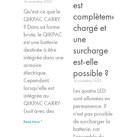
14 novembre 2022
est
Qu'est-ce que le
complètement
QIKPAC CARRY
chargé et
? Dans sa forme
brute, le QIKPAC
une
est une batterie
surcharge
destinée à être
intégrée dans une
est-elle
armoire
possible ?
électrique.
Cependant,
14 novembre 2022
lorsqu'elle est
Les quatre LED
intégrée au
sont allumées en
QIKPAC CARRY
permanence. Il
(soit avec des
n'est pas possible
de surcharger la
Read More "
batterie, car
l'ensemble du