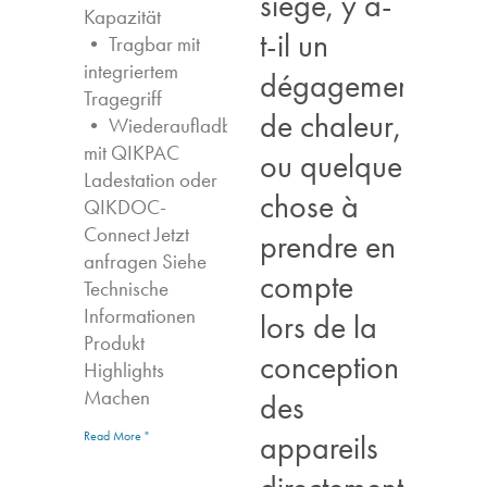
siège, y a-
Kapazität
t-il un
• Tragbar mit
integriertem
dégagement
Tragegriff
de chaleur,
• Wiederaufladbar
mit QIKPAC
ou quelque
Ladestation oder
chose à
QIKDOC-
Connect Jetzt
prendre en
anfragen​ Siehe
compte
Technische
Informationen
lors de la
Produkt
conception
Highlights​
Machen
des
appareils
Read More "