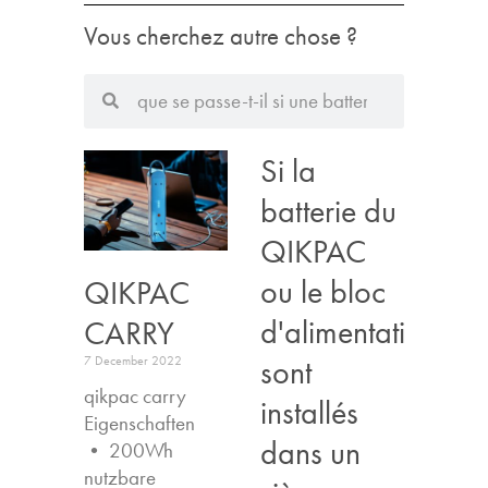
Vous cherchez autre chose ?
Si la
batterie du
QIKPAC
ou le bloc
QIKPAC
d'alimentation
CARRY
sont
7 December 2022
qikpac carry
installés
Eigenschaften ​
dans un
• 200Wh
nutzbare