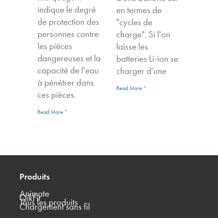
indique le degré
en termes de
de protection des
"cycles de
personnes contre
charge". Si l'on
les pièces
laisse les
dangereuses et la
batteries Li-ion se
capacité de l'eau
charger d'une
à pénétrer dans
Read More "
ces pièces.
Read More "
Produits
Animate
QikFit
Tous les produits
Chargement sans fil