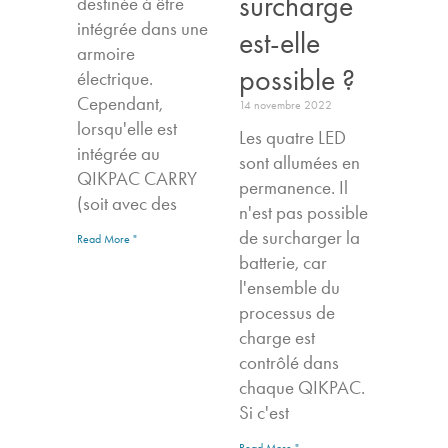
surcharge
destinée à être
intégrée dans une
est-elle
armoire
possible ?
électrique.
Cependant,
14 novembre 2022
lorsqu'elle est
Les quatre LED
intégrée au
sont allumées en
QIKPAC CARRY
permanence. Il
(soit avec des
n'est pas possible
de surcharger la
Read More "
batterie, car
l'ensemble du
processus de
charge est
contrôlé dans
chaque QIKPAC.
Si c'est
Read More "