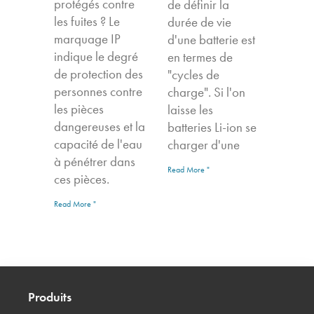
protégés contre
de définir la
les fuites ? Le
durée de vie
marquage IP
d'une batterie est
indique le degré
en termes de
de protection des
"cycles de
personnes contre
charge". Si l'on
les pièces
laisse les
dangereuses et la
batteries Li-ion se
capacité de l'eau
charger d'une
à pénétrer dans
Read More "
ces pièces.
Read More "
Produits