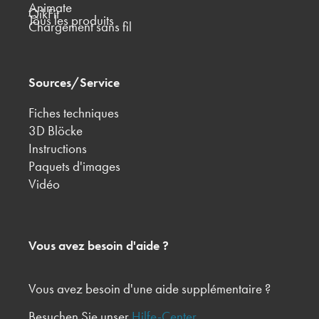
Animate
QikFit
Tous les produits
Chargement sans fil
Sources/Service
Fiches techniques
3D Blöcke
Instructions
Paquets d'images
Vidéo
Vous avez besoin d'aide ?
Vous avez besoin d'une aide supplémentaire ?
Besuchen Sie unser
Hilfe-Center