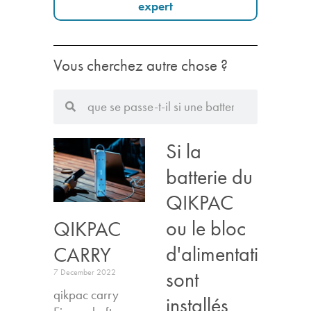
expert
Vous cherchez autre chose ?
Si la
batterie du
QIKPAC
ou le bloc
QIKPAC
d'alimentation
CARRY
sont
7 December 2022
qikpac carry
installés