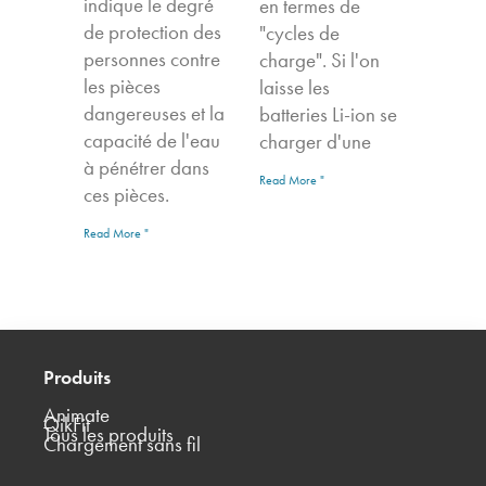
indique le degré
en termes de
de protection des
"cycles de
personnes contre
charge". Si l'on
les pièces
laisse les
dangereuses et la
batteries Li-ion se
capacité de l'eau
charger d'une
à pénétrer dans
Read More "
ces pièces.
Read More "
Produits
Animate
QikFit
Tous les produits
Chargement sans fil