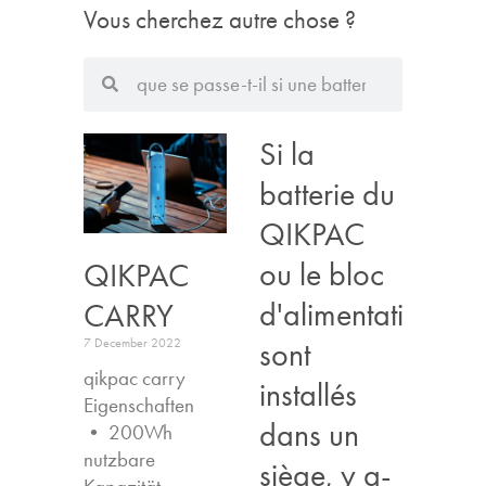
Vous cherchez autre chose ?
Si la
batterie du
QIKPAC
ou le bloc
QIKPAC
d'alimentation
CARRY
sont
7 December 2022
qikpac carry
installés
Eigenschaften ​
dans un
• 200Wh
nutzbare
siège, y a-