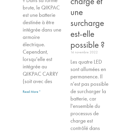
chargé et
? Dans sa forme
brute, le QIKPAC
une
est une batterie
surcharge
destinée à être
intégrée dans une
est-elle
armoire
possible ?
électrique.
Cependant,
14 novembre 2022
lorsqu'elle est
Les quatre LED
intégrée au
sont allumées en
QIKPAC CARRY
permanence. Il
(soit avec des
n'est pas possible
de surcharger la
Read More "
batterie, car
l'ensemble du
processus de
charge est
contrôlé dans