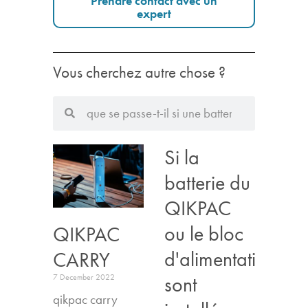
Prendre contact avec un
expert
Vous cherchez autre chose ?
Si la
batterie du
QIKPAC
ou le bloc
QIKPAC
d'alimentation
CARRY
sont
7 December 2022
qikpac carry