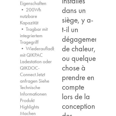
installés
Eigenschaften ​
dans un
• 200Wh
nutzbare
siège, y a-
Kapazität
t-il un
• Tragbar mit
integriertem
dégagement
Tragegriff
de chaleur,
• Wiederaufladbar
mit QIKPAC
ou quelque
Ladestation oder
chose à
QIKDOC-
Connect Jetzt
prendre en
anfragen​ Siehe
compte
Technische
Informationen
lors de la
Produkt
conception
Highlights​
Machen
des