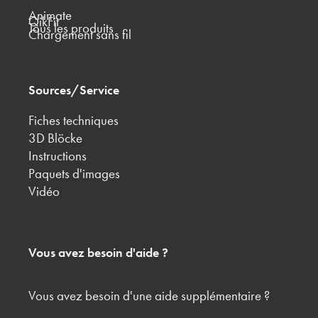
Animate
QikFit
Tous les produits
Chargement sans fil
Sources/Service
Fiches techniques
3D Blöcke
Instructions
Paquets d'images
Vidéo
Vous avez besoin d'aide ?
Vous avez besoin d'une aide supplémentaire ?