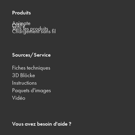
Produits
Animate
QikFit
Tous les produits
Chargement sans fil
Sources/Service
Fiches techniques
3D Blöcke
Instructions
Paquets d'images
Vidéo
Vous avez besoin d'aide ?