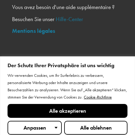
Vous avez besoin d'une aide supplémentaire ?
Besuchen Sie unser
Hilfe-Center
Mentions légales
Inscrivez-vous à notre newsletter
Der Schutz Ihrer Privatsphäre ist uns wichtig
Wir verwenden Cookies, um Ihr Surferlebnis zu verbessern,
Bulletin d'information
personalisierte Werbung oder Inhalte anzuzeigen und unsere
Besucherzahlen zu analysieren. Wenn Sie auf „Alle akzeptieren“ klicken,
stimmen Sie der Verwendung von Cookies zu.
Cookie-Richtlinie
Restez en contact
Alle akzeptieren
Anpassen
Alle ablehnen