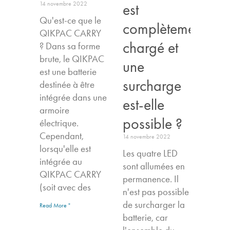
14 novembre 2022
est
Qu'est-ce que le
complètement
QIKPAC CARRY
chargé et
? Dans sa forme
brute, le QIKPAC
une
est une batterie
surcharge
destinée à être
intégrée dans une
est-elle
armoire
possible ?
électrique.
Cependant,
14 novembre 2022
lorsqu'elle est
Les quatre LED
intégrée au
sont allumées en
QIKPAC CARRY
permanence. Il
(soit avec des
n'est pas possible
de surcharger la
Read More "
batterie, car