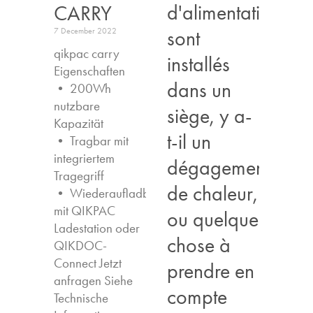
d'alimentation
CARRY
sont
7 December 2022
qikpac carry
installés
Eigenschaften ​
dans un
• 200Wh
nutzbare
siège, y a-
Kapazität
t-il un
• Tragbar mit
integriertem
dégagement
Tragegriff
de chaleur,
• Wiederaufladbar
mit QIKPAC
ou quelque
Ladestation oder
chose à
QIKDOC-
Connect Jetzt
prendre en
anfragen​ Siehe
compte
Technische