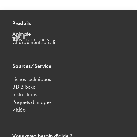
Produits
Animate
QikFit
Tous les produits
Chargement sans fil
Sources/Service
Fiches techniques
3D Blöcke
Instructions
Paquets d'images
Vidéo
Vous avez besoin d'aide ?