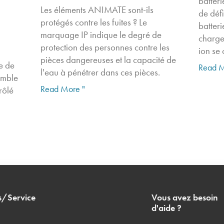
batter
Les éléments ANIMATE sont-ils
de défi
protégés contre les fuites ? Le
batteri
marquage IP indique le degré de
charge"
protection des personnes contre les
ion se
pièces dangereuses et la capacité de
e de
Read M
l'eau à pénétrer dans ces pièces.
emble
Read More "
rôlé
s/Service
Vous avez besoin
d'aide ?