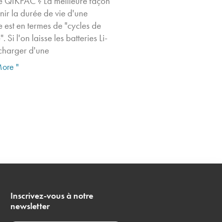
ie QIKPAC ? La meilleure façon
nir la durée de vie d'une
e est en termes de "cycles de
. Si l'on laisse les batteries Li-
 charger d'une
ore "
Inscrivez-vous à notre
newsletter