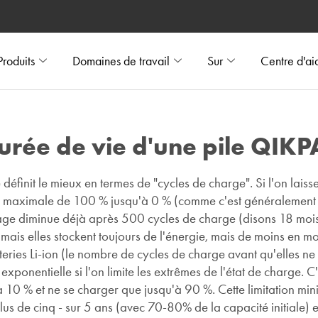
Produits
Domaines de travail
Sur
Centre d'ai
durée de vie d'une pile QIKP
définit le mieux en termes de "cycles de charge". Si l'on laisse 
e maximale de 100 % jusqu'à 0 % (comme c'est généralement l
kage diminue déjà après 500 cycles de charge (disons 18 mois
mais elles stockent toujours de l'énergie, mais de moins en mo
tteries Li-ion (le nombre de cycles de charge avant qu'elles ne
onentielle si l'on limite les extrêmes de l'état de charge. 
10 % et ne se charger que jusqu'à 90 %. Cette limitation min
lus de cinq - sur 5 ans (avec 70-80% de la capacité initiale) 