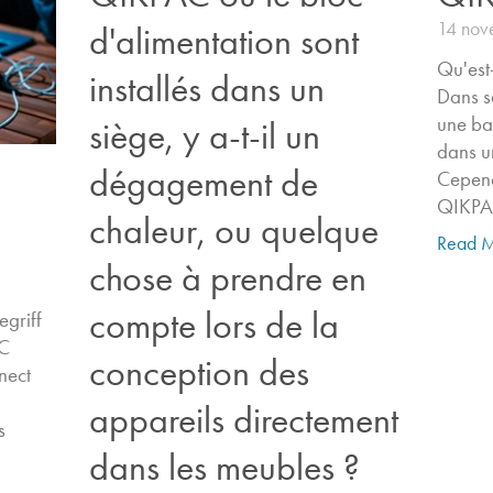
14 nov
d'alimentation sont
Qu'est
installés dans un
Dans s
une bat
siège, y a-t-il un
dans u
dégagement de
Cepend
QIKPAC
chaleur, ou quelque
Read M
chose à prendre en
compte lors de la
egriff
C
conception des
nect
appareils directement
​
dans les meubles ?