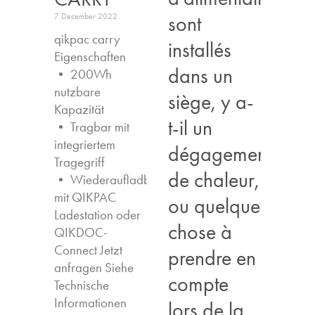
sont
7 December 2022
qikpac carry
installés
Eigenschaften ​
dans un
• 200Wh
nutzbare
siège, y a-
Kapazität
t-il un
• Tragbar mit
integriertem
dégagement
Tragegriff
de chaleur,
• Wiederaufladbar
mit QIKPAC
ou quelque
Ladestation oder
chose à
QIKDOC-
Connect Jetzt
prendre en
anfragen​ Siehe
compte
Technische
Informationen
lors de la