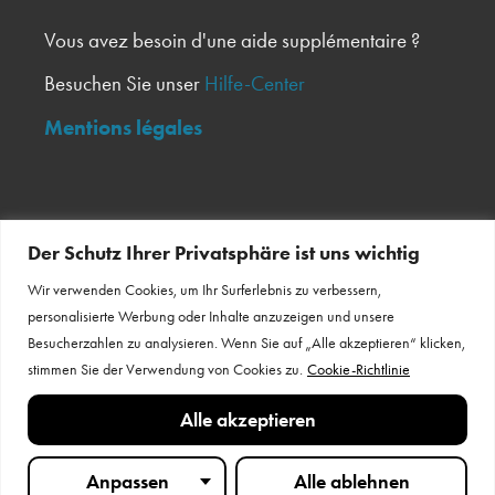
Vous avez besoin d'une aide supplémentaire ?
Besuchen Sie unser
Hilfe-Center
Mentions légales
Inscrivez-vous à notre newsletter
Der Schutz Ihrer Privatsphäre ist uns wichtig
Wir verwenden Cookies, um Ihr Surferlebnis zu verbessern,
Bulletin d'information
personalisierte Werbung oder Inhalte anzuzeigen und unsere
Besucherzahlen zu analysieren. Wenn Sie auf „Alle akzeptieren“ klicken,
stimmen Sie der Verwendung von Cookies zu.
Cookie-Richtlinie
Restez en contact
Alle akzeptieren
Anpassen
Alle ablehnen