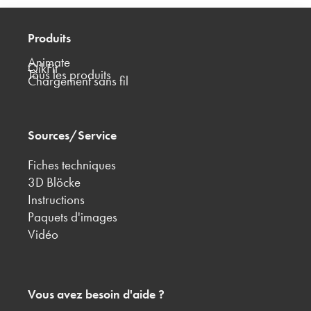
Produits
Animate
QikFit
Tous les produits
Chargement sans fil
Sources/Service
Fiches techniques
3D Blöcke
Instructions
Paquets d'images
Vidéo
Vous avez besoin d'aide ?