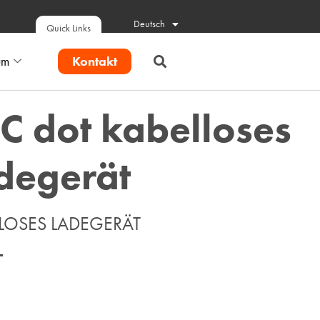
Deutsch
Quick Links
Kontakt
um
C dot kabelloses
degerät
LOSES LADEGERÄT