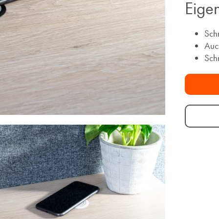
Eigen
Sch
Auc
Sch