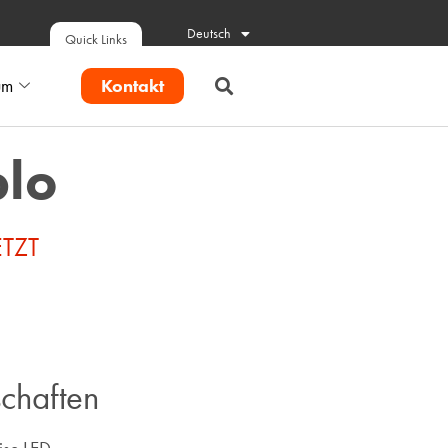
Deutsch
Quick Links
Kontakt
um
blo
TZT
chaften ​