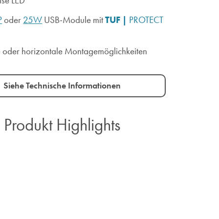
se LED
TUF |
P
oder
25W
USB-Module mit
PROTECT
e oder horizontale Montagemöglichkeiten
Siehe Technische Informationen
Produkt Highlights​