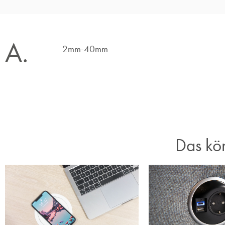
A.
2mm-40mm
Das kön