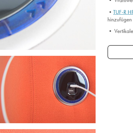
• Wahlwei
•
TUF-R H
hinzufügen
•
Vertikal