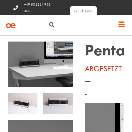
+49 (0)2261 958
Quick Links
3001
Penta
ABGESETZT