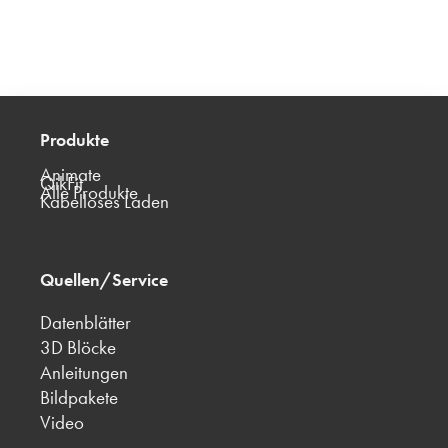
Produkte
Animate
QikFit
Alle Produkte
Kabelloses Laden
Quellen/Service
Datenblätter
3D Blöcke
Anleitungen
Bildpakete
Video