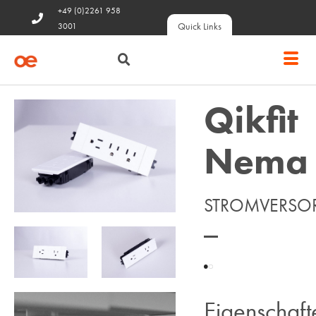
+49 (0)2261 958
Quick Links
3001
Qikfit
Nema
STROMVERS
Eigenschaft