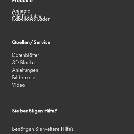
Produkte
Animate
QikFit
Alle Produkte
Kabelloses Laden
Quellen/Service
Datenblätter
3D Blöcke
Anleitungen
Bildpakete
Video
Sie benötigen Hilfe?
Benötigen Sie weitere Hilfe?