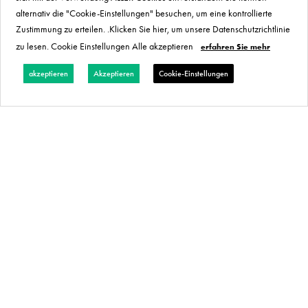
alternativ die "Cookie-Einstellungen" besuchen, um eine kontrollierte
Zustimmung zu erteilen. .Klicken Sie hier, um unsere Datenschutzrichtlinie
zu lesen. Cookie Einstellungen Alle akzeptieren
erfahren Sie mehr
akzeptieren
Akzeptieren
Cookie-Einstellungen
„Meine Erwartungen
wurden bei weitem
übertroffen… Wenn Sie
sich umsehen, sehen Sie,
wie Studenten die