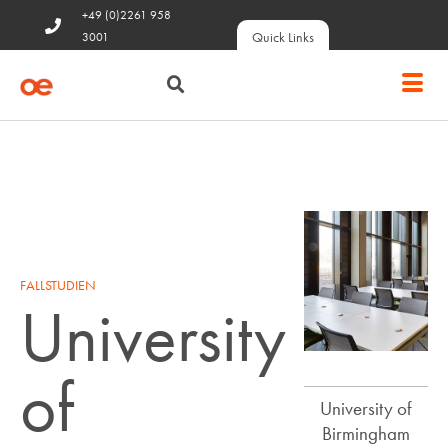
+49 (0)2261 958
Quick Links
3001
FALLSTUDIEN
University
of
University of
Birmingham