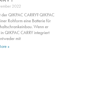
vember 2022
st der QIKPAC CARRY? QIKPAC
seiner Rohform eine Batterie für
haltschrankeinbau. Wenn er
 in QIKPAC CARRY integriert
entweder mit
ore »