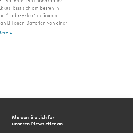
-Batterie? Die Lebensdauer
kkus lässt sich am besten in
on “Ladezyklen” definieren.
man Li-Ionen-Batterien von einer
ore »
Melden Sie sich für
unseren Newsletter an