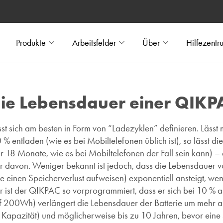
Produkte
Arbeitsfelder
Über
Hilfezentr
die Lebensdauer einer QIKP
t sich am besten in Form von “Ladezyklen” definieren. Lässt 
 entladen (wie es bei Mobiltelefonen üblich ist), so lässt di
18 Monate, wie es bei Mobiltelefonen der Fall sein kann) –
 davon. Weniger bekannt ist jedoch, dass die Lebensdauer vo
e einen Speicherverlust aufweisen) exponentiell ansteigt, w
 ist der QIKPAC so vorprogrammiert, dass er sich bei 10 % ab
 200Wh) verlängert die Lebensdauer der Batterie um mehr al
 Kapazität) und möglicherweise bis zu 10 Jahren, bevor eine