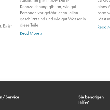
Auslaufen geschützt? Die IP-
QIKPAC
Kennzeichnung gibt an, wie gut
eines A
Personen vor gefährlichen Teilen
Form v
geschützt sind und wie gut Wasser in
Lässt 
diese Teile
 Es ist
Read M
Read More »
en/Service
Sie benötigen
Hilfe?