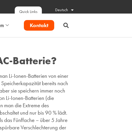
Deutsch
Quick Links
Kontakt
um
AC-Batterie?
man Li-Ionen-Batterien von einer
e Speicherkapazität bereits nach
 aber sie speichern immer noch
n Li-Ionen-Batterien (die
enn man die Extreme des
schaltet und nur bis 90 % lädt.
s das Fünffache – über 5 Jahre
 spürbare Verschlechterung der