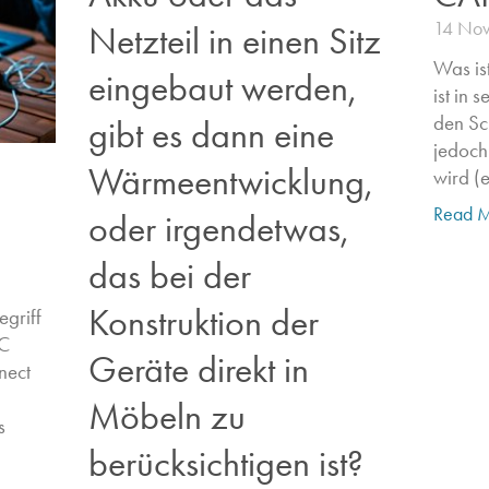
14 No
Netzteil in einen Sitz
Was i
eingebaut werden,
ist in 
den Sc
gibt es dann eine
jedoch
Wärmeentwicklung,
wird (
Read M
oder irgendetwas,
das bei der
Konstruktion der
egriff
C
Geräte direkt in
nect
Möbeln zu
​
berücksichtigen ist?